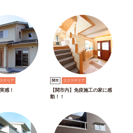
ステリア
関市
エクステリア
実感！
【関市内】免疫施工の家に感
動！！