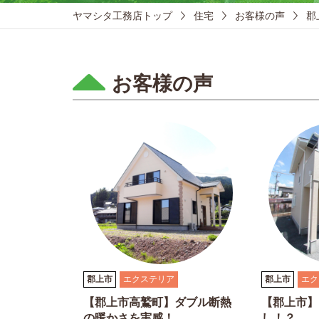
ヤマシタ工務店トップ
住宅
お客様の声
郡
お客様の声
郡上市
エクステリア
郡上市
エク
【郡上市高鷲町】ダブル断熱
【郡上市】
の暖かさを実感！
し！？