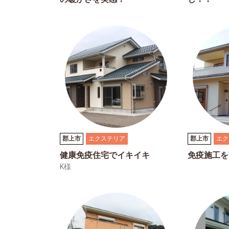
郡上市
エクステリア
郡上市
エク
健康免疫住宅でイキイキ
免疫施工を
K様